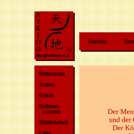
Startseite
Aktue
Hintergrund
Trainer
Galerie
Prüfungs-
Der Mens
ordnung
und der 
Mitgliedschaft
Der Kör
Links