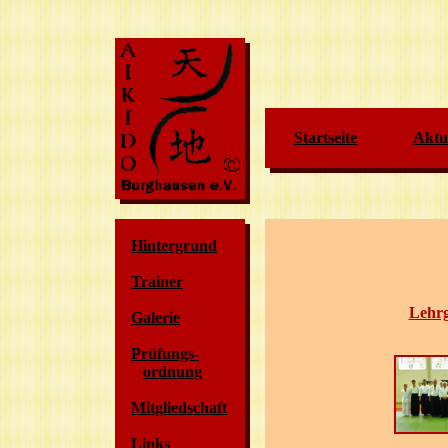
Startseite
Aktue
Hintergrund
Trainer
Lehr
Galerie
Prüfungs-
ordnung
Mitgliedschaft
Links